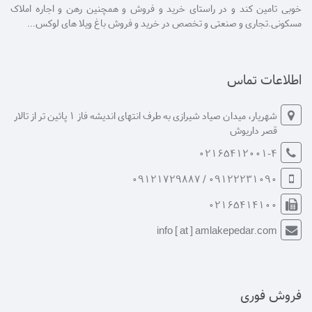
خوبی تامین کند و در راستای خرید و فروش و همچنین رهن و اجاره املاک
مسکونی.تجاری و صنعتی و تخصص در خرید و فروش باغ ویلا های لوکس...
اطلاعات تماس
شهریار، میدان صیاد شیرازی به طرف انتهای اندیشه فاز 1 پائین تر از تالار
قصر داریوش
02165412001-4
09122231090 / 09121729887
02165414100
info [ at ] amlakepedar.com
فروش فوری