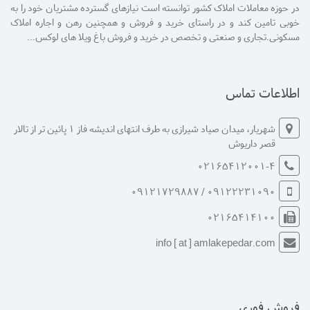
در حوزه معاملات املاک کشور توانسته است نیازهای گسترده مشتریان خود را به
خوبی تامین کند و در راستای خرید و فروش و همچنین رهن و اجاره املاک
مسکونی.تجاری و صنعتی و تخصص در خرید و فروش باغ ویلا های لوکس...
اطلاعات تماس
شهریار، میدان صیاد شیرازی به طرف انتهای اندیشه فاز 1 پائین تر از تالار
قصر داریوش
02165412001-4
09122231090 / 09121729887
02165414100
info [ at ] amlakepedar.com
فروش فوری