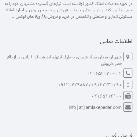
در حوزه معاملات املاک کشور توانسته است نیازهای گسترده مشتریان خود را به
خوبی تامین کند و در راستای خرید و فروش و همچنین رهن و اجاره املاک
مسکونی.تجاری و صنعتی و تخصص در خرید و فروش باغ ویلا های لوکس...
اطلاعات تماس
شهریار، میدان صیاد شیرازی به طرف انتهای اندیشه فاز 1 پائین تر از تالار
قصر داریوش
02165412001-4
09122231090 / 09121729887
02165414100
info [ at ] amlakepedar.com
فروش فوری