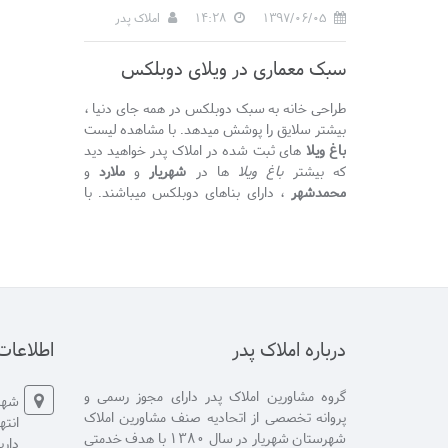
1397/06/05
14:28
املاک پدر
سبک معماری در ویلای دوبلکس
طراحی خانه به سبک دوبلکس در همه جای دنیا ،
بیشتر سلایق را پوشش میدهد. با مشاهده لیست
باغ ویلا
های ثبت شده در املاک پدر خواهید دید
که بیشتر
باغ ویلا
ها در
شهریار
و
ملارد
و
محمدشهر
، دارای بناهای دوبلکس میباشند. با
معماری به سبک دوبلکس علاوه بر داشتن فضای
بیشتر میتوانید دیزاینی منحصر به فرد و ویژه را
تجربه کنید.
درباره املاک پدر
اطلاعا
گروه مشاورین املاک پدر دارای مجوز رسمی و
شهری
پروانه تخصصی از اتحادیه صنف مشاورین املاک
شهرستان شهریار در سال 1380 با هدف خدمتی
دار