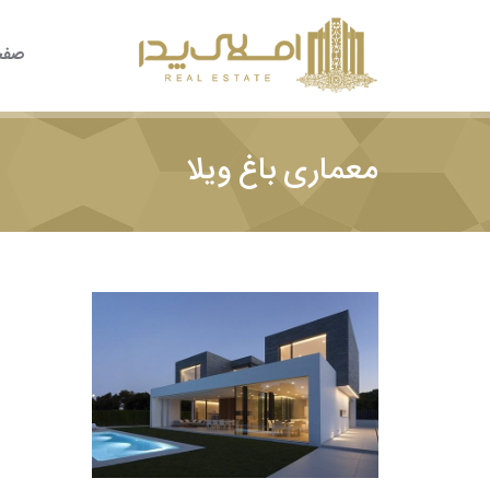
صفح
معماری باغ ویلا