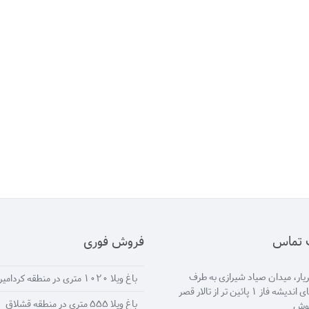
ت تماس
فروش فوری
ار، میدان صیاد شیرازی به طرف
باغ ویلا 1020 متری در منطقه کردامیر
انتهای اندیشه فاز 1 پائین تر از تالار قصر
باغ ویلا 555 متری در منطقه قشلاق
یوش