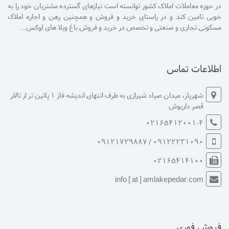
در حوزه معاملات املاک کشور توانسته است نیازهای گسترده مشتریان خود را به
خوبی تامین کند و در راستای خرید و فروش و همچنین رهن و اجاره املاک
مسکونی.تجاری و صنعتی و تخصص در خرید و فروش باغ ویلا های لوکس...
اطلاعات تماس
شهریار، میدان صیاد شیرازی به طرف انتهای اندیشه فاز 1 پائین تر از تالار
قصر داریوش
02165412001-4
09122231090 / 09121729887
02165414100
info [ at ] amlakepedar.com
فروش فوری