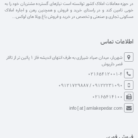
در حوزه معاملات املاک کشور توانسته است نیازهای گسترده مشتریان خود را به
خوبی تامین کند و در راستای خرید و فروش و همچنین رهن و اجاره املاک
مسکونی.تجاری و صنعتی و تخصص در خرید و فروش باغ ویلا های لوکس...
اطلاعات تماس
شهریار، میدان صیاد شیرازی به طرف انتهای اندیشه فاز 1 پائین تر از تالار
قصر داریوش
02165412001-4
09122231090 / 09121729887
02165414100
info [ at ] amlakepedar.com
فروش فوری