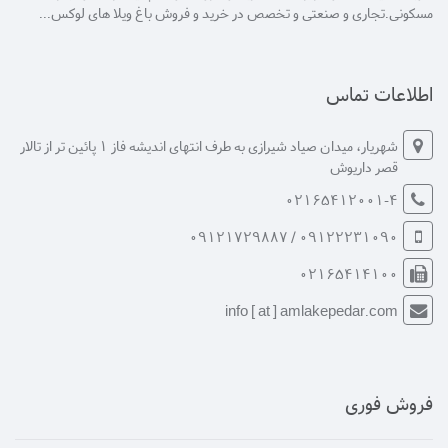
مسکونی.تجاری و صنعتی و تخصص در خرید و فروش باغ ویلا های لوکس...
اطلاعات تماس
شهریار، میدان صیاد شیرازی به طرف انتهای اندیشه فاز 1 پائین تر از تالار
قصر داریوش
02165412001-4
09122231090 / 09121729887
02165414100
info [ at ] amlakepedar.com
فروش فوری