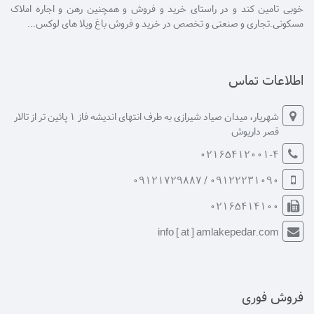
خوبی تامین کند و در راستای خرید و فروش و همچنین رهن و اجاره املاک
مسکونی.تجاری و صنعتی و تخصص در خرید و فروش باغ ویلا های لوکس...
اطلاعات تماس
شهریار، میدان صیاد شیرازی به طرف انتهای اندیشه فاز 1 پائین تر از تالار
قصر داریوش
02165412001-4
09122231090 / 09121729887
02165414100
info [ at ] amlakepedar.com
فروش فوری