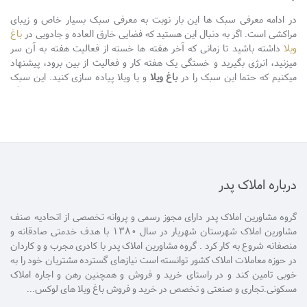
در ادامه معرفی سبک ها این بار نوبت به معرفی سبک بسیار خاص و زیبای
مراکشی است. اگر به دنبال این هستید که فضایی خارق العاده و جادویی در
باغ
ویلا
داشته باشید تا زمانی که آخر هفته ها خسته از فعالیت هفته به آن سر
میزنید، انرژی بگیرید و خستگی یک هفته کار و فعالیت از بین برود، پیشنهاد
میکنیم که حتما این سبک را در
باغ ویلا
و یا ویلا پیاده سازی کنید. این سبک
شباهت زیادی به سبک ایرانی دارد و مطابق با سلیقه ایرانی ها است. قطعا اگر
زمانی قصد
فروش ویلا
را داشته باشید، هر بازدید کننده ای خیره این زیبایی
میشود و هیچ وقت چنین ملکی از ذهنش بیرون نمیرود.
درباره املاک پدر
گروه مشاورین املاک پدر دارای مجوز رسمی و پروانه تخصصی از اتحادیه صنف
مشاورین املاک شهرستان شهریار در سال 1380 با هدف خدمتی صادقانه و
منصفانه شروع به کار کرد . گروه مشاورین املاک پدر با کادری مجرب و و کاردان
در حوزه معاملات املاک کشور توانسته است نیازهای گسترده مشتریان خود را به
خوبی تامین کند و در راستای خرید و فروش و همچنین رهن و اجاره املاک
مسکونی.تجاری و صنعتی و تخصص در خرید و فروش باغ ویلا های لوکس...