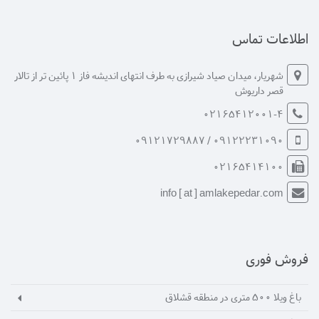
اطلاعات تماس
شهریار، میدان صیاد شیرازی به طرف انتهای اندیشه فاز 1 پائین تر از تالار
قصر داریوش
02165412001-4
09122231090 / 09121729887
02165414100
info [ at ] amlakepedar.com
فروش فوری
باغ ویلا 500 متری در منطقه قشلاق