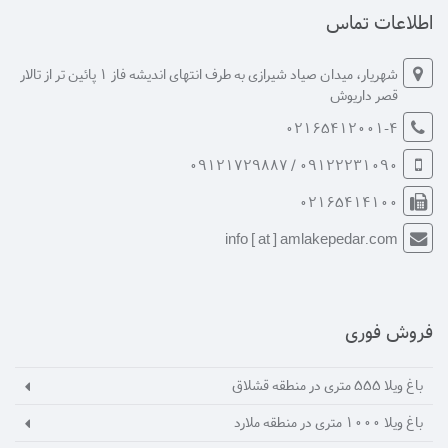
اطلاعات تماس
شهریار، میدان صیاد شیرازی به طرف انتهای اندیشه فاز 1 پائین تر از تالار
قصر داریوش
02165412001-4
09122231090 / 09121729887
02165414100
info [ at ] amlakepedar.com
فروش فوری
باغ ویلا 555 متری در منطقه قشلاق
باغ ویلا 1000 متری در منطقه ملارد