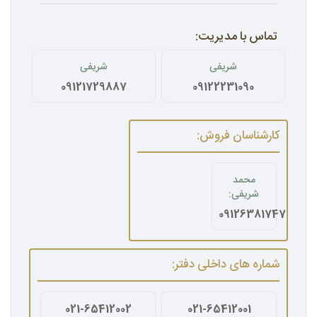
تماس با مدیریت:
شریفی
شریفی
09121729887
09122231090
کارشناسان فروش:
محمد
شریفی:
09126381747
شماره های داخلی دفتر:
021-65412002
021-65412001