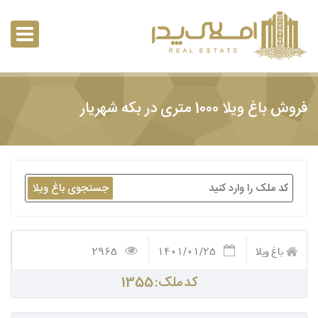
فروش باغ ویلا 1000 متری در بکه شهریار
جستجوی باغ ویلا
باغ ویلا
1401/01/25
2965
کد ملک: 1355