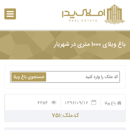
باغ ویلای 1000 متری در شهریار
جستجوی باغ ویلا
باغ ویلا
1396/09/16
4354
کد ملک: 751