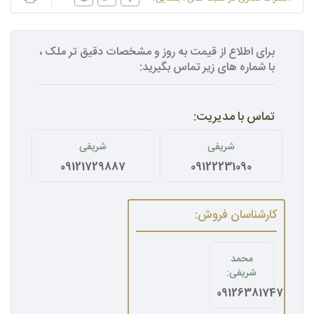
برای اطلاع از قیمت به روز و مشخصات دقیق تر ملک ،
با شماره های زیر تماس بگیرید:
تماس با مدیریت:
شریفی
شریفی
09121729887
09122231090
کارشناسان فروش:
محمد
شریفی:
09126381747