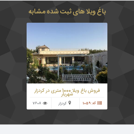
باغ ویلا های ثبت شده مشابه
1000 متر باغ ویلای لوکس رویایی در کردزار شهریار
280 متر ویلای لوکس نوساز 2 خوابه داری سند تک
برگ
فروش باغ ویلا 1000 متری در کردزار
شهریار
کد: 1059
7608
کردزار