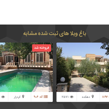
باغ ویلا های ثبت شده مشابه
750 متر باغ ویلای نقلی در شهریار دهک
فروخته شد
کردزار دارای 120 متر بنای نقلی به
با کابینت MDF محوطه سازی شده ب
سنگ فرش
11
2571
کد: 906
دهکده
کردزار
ویلایی باران