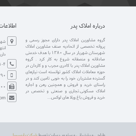
درباره املاک پدر
اطلاعا
گروه مشاورین املاک پدر دارای مجوز رسمی و
شهری
پروانه تخصصی از اتحادیه صنف مشاورین املاک
شهرستان شهریار در سال 1380 با هدف خدمتی
دار
صادقانه و منصفانه شروع به کار کرد . گروه
1-4
مشاورین املاک پدر با کادری مجرب و و کاردان در
حوزه معاملات املاک کشور توانسته است نیازهای
29887
گسترده مشتریان خود را به خوبی تامین کند و در
راستای خرید و فروش و همچنین رهن و اجاره
100
املاک مسکونی.تجاری و صنعتی و تخصص در
خرید و فروش باغ ویلا های لوکس...
com
طراحی و پشتیبانی و سئو وب سایت توسط
شرکت پارسیسا