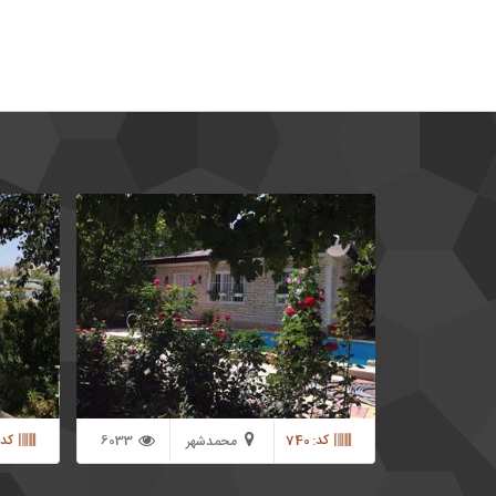
1000 متر باغ ویلا در محمد شهر دارای 100 متر بنا
به صورت دو خوابه محوطه سنگ فرش شده مزین
شده از گل های زیبا نور پردازی حرفه ای با نمایی زیبا
در شب با قابلیت معاوضه قابل سکونت دائمی
2360
کد: 740
6033
کد: 92
محمدشهر