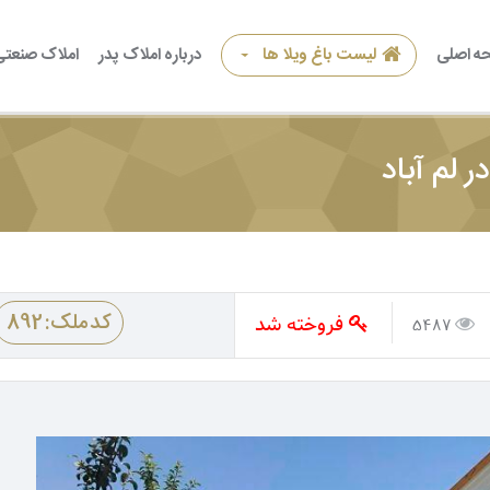
ه اصلی
لیست باغ ویلا ها
درباره املاک پدر
املاک صنعتی
فروخته شد
کد ملک: 892
5487