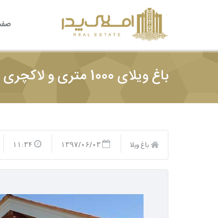
صفح
باغ ویلای 1000 متری و لاکچری در لم آباد
باغ ویلا
1397/06/03
11:34