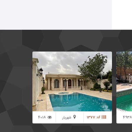
ده ویلایی
باغ ویلا فوق العاده لوکس و لاکچری در منطقه
 صورت دو خوابه
شهریار ، طراحی و ساخته شده به سبک کلاسیک به
ا استفاده از
مساحت 1450 متر در بهترین موقعیت از منطقه
شهریار با دسترسی عالی به تهران و مراکز رفاهی و
تجاری به فروش می رسد.
4938
کد: 1377
4018
شهریار