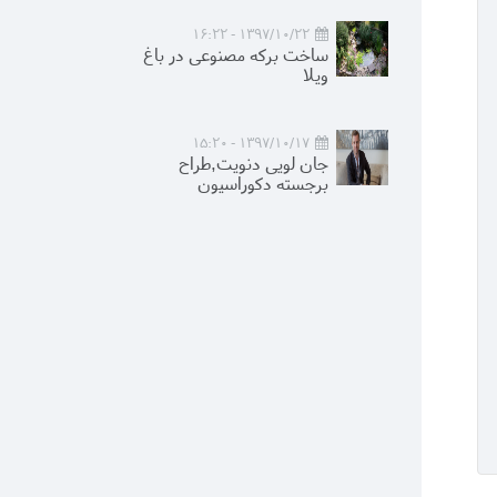
1397/10/22 - 16:22
ساخت برکه مصنوعی در باغ
ویلا
1397/10/17 - 15:20
جان لویی دنویت,طراح
برجسته دکوراسیون