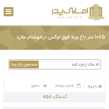
1075 متر باغ ویلا فوق لوکس درخوشنام ملارد
جستجوی باغ ویلا
باغ ویلا
1397/03/24
5730
کد ملک: 858