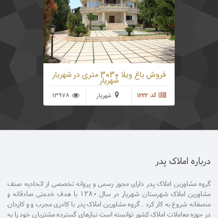
سهمیه آب کشاورزی از موتور خانه محلی باغ ویلای
مورد نظر دارای 800 متر ویلای و نوساز بصورت
تریبلکس با طراحی و دیزاین داخلی فوق العاده زیبا
و دلنشین ساخته شده است
فروش باغ ویلا 3030 متری در شهریار
شهریار
کد: 1222
13978
شهریار
درباره املاک پدر
گروه مشاورین املاک پدر دارای مجوز رسمی و پروانه تخصصی از اتحادیه صنف
مشاورین املاک شهرستان شهریار در سال 1380 با هدف خدمتی صادقانه و
منصفانه شروع به کار کرد . گروه مشاورین املاک پدر با کادری مجرب و و کاردان
در حوزه معاملات املاک کشور توانسته است نیازهای گسترده مشتریان خود را به