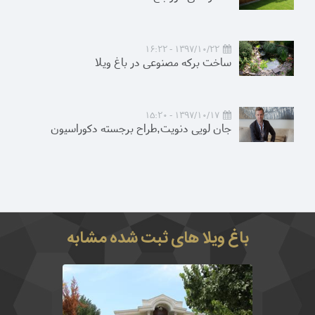
1397/10/22 - 16:22
ساخت برکه مصنوعی در باغ ویلا
1397/10/17 - 15:20
جان لویی دنویت,طراح برجسته دکوراسیون
باغ ویلا های ثبت شده مشابه
3030متر باغ در ابعاد مناسب در موقعیت مکانی
عالی و دسترسی آسان به تهران دارای درختان کهن
ساله و سر به فلک کشیده مثمر میوه و به همراه