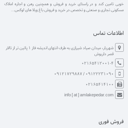
خوبی تامین کند و در راستای خرید و فروش و همچنین رهن و اجاره املاک
مسکونی.تجاری و صنعتی و تخصص در خرید و فروش باغ ویلا های لوکس...
اطلاعات تماس
شهریار، میدان صیاد شیرازی به طرف انتهای اندیشه فاز 1 پائین تر از تالار
قصر داریوش
02165412001-4
09122231090 / 09121729887
02165414100
info [ at ] amlakepedar.com
فروش فوری