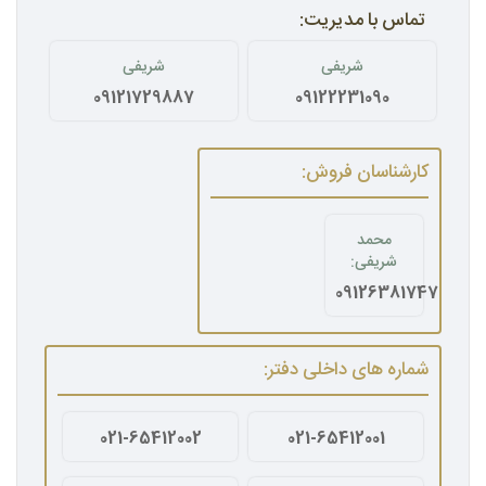
تماس با مدیریت:
شریفی
شریفی
09121729887
09122231090
کارشناسان فروش:
محمد
شریفی:
09126381747
شماره های داخلی دفتر:
021-65412002
021-65412001