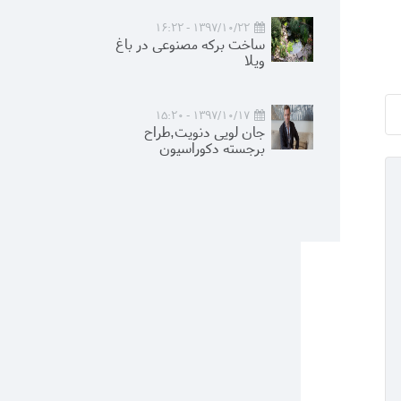
1397/10/22 - 16:22
ساخت برکه مصنوعی در باغ
ویلا
1397/10/17 - 15:20
جان لویی دنویت,طراح
برجسته دکوراسیون