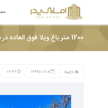
صفح
1200 متر باغ ویلا فوق العاده در شهریار
باغ ویلا
1399/01/18
19:36