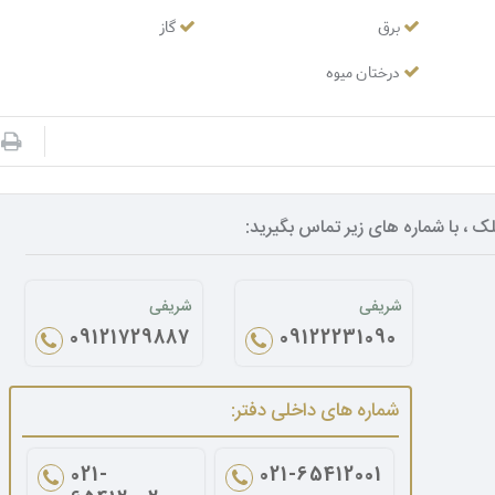
برق
گاز
درختان میوه
ک ، با شماره های زیر تماس بگیرید:
شریفی
شریفی
09121729887
09122231090
شماره های داخلی دفتر:
021-
021-65412001