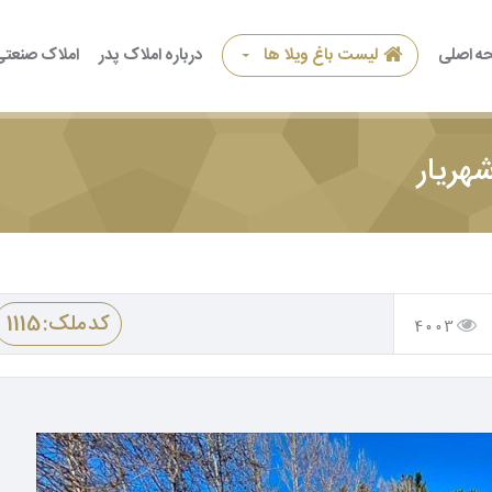
ه اصلی
لیست باغ ویلا ها
درباره املاک پدر
املاک صنعتی
کد ملک: 1115
4003