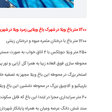
1200 متر باغ ویلا در شهرک باغ ویلایی زمرد ویلا در شهریار
1200 متر باغ با درختان مثمره میوه و درختان زینتی
250 متر ویلا دوبلکس با 2 اتاق خواب به صورت مستر
محوطه سازی فوق العاده زیبا به همرا گل آرایی و نور 
استخر بزرگ در محوطه این باغ ویلا مجهز به تصفیه خ
باربیکیو و آلاچیق بزرگ در محوطه دلنشین این باغ ویل
60 متر سرایداری مجزا در ابتدا این باغ که قابل سکونت دائم می باشد
سند شش دانگ عرصه وعیان به همراه پایانکار شهردار