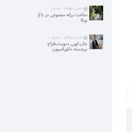
1397/10/22 - 16:22
ساخت برکه مصنوعی در باغ
ویلا
1397/10/17 - 15:20
جان لویی دنویت,طراح
برجسته دکوراسیون