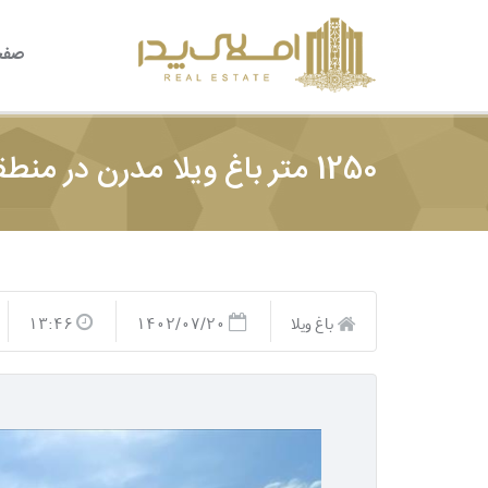
صفح
1250 متر باغ ویلا مدرن در منطقه باغ ویلایی شهریار
باغ ویلا
1402/07/20
13:46