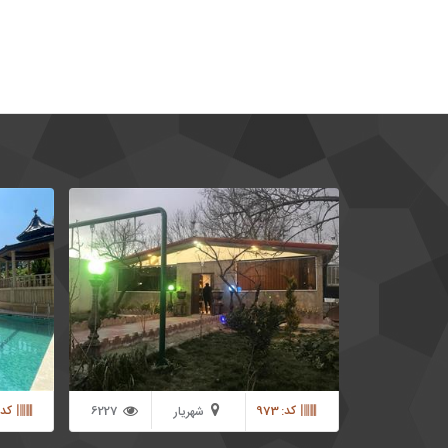
1000 متر باغ ویلا در منطقه باغ ویلایی سر سبز
1000
شهریار 150 متر ویلا یک خوابه نوساز با آشپزخانه
بهترین شه
کابینت شده استخر با تاسیسات کامل آب گرم و
سقف متحرک ( قابلیت روباز و سرپوشیده ) محوطه
ساخته شده
سازی زیبا به همراه گل آرایی و نور پردازی در شب
این باغ قر
1425
کد: 973
6227
کد: 40
شهریار