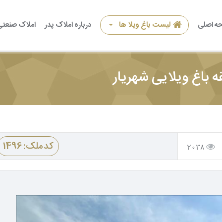
ه اصلی
لیست باغ ویلا ها
درباره املاک پدر
املاک صنعتی
کد ملک: 1496
2038