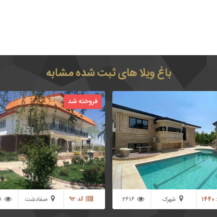
باغ ویلا های ثبت شده مشابه
 متر باغ ویلا فوق العاده لوکس در یکی از
فروخته شد
رک های باغ ویلایی غرب استان تهران
ویلا تریبلکس چهار عدد اتاق خوابه به ص
این باغ دارای 300 متر ویلا دوبلکس که طراحی و
مستر
 با بهترین متریال ساختمانی در انتهای
ار گرفته است
14
2616
کد: 92
8
شهرک
صفادشت
والفجر