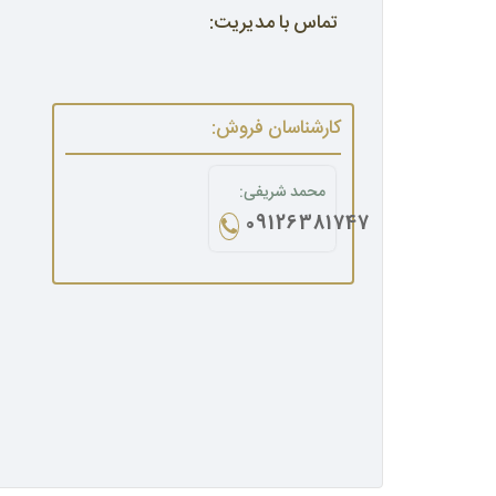
تماس با مدیریت:
کارشناسان فروش:
محمد شریفی:
09126381747