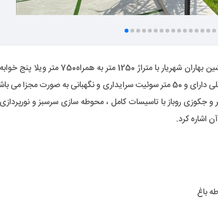
باغ ویلا فوق العاده زیبا و دیدنی در منطقه ویلایی نشین بهاران شهریار با متراژ 1250 متر به همراه750 متر وی
اغ ویلا شهریار علاوه بر بنای اصلی دارای و 50 متر سوئیت سرایداری و نگهبانی به صورت مجزا می ب
و جکوزی روباز با تاسیسات کامل ، محوطه سازی سرسبز و نورپردازی 
ن اشاره کرد.