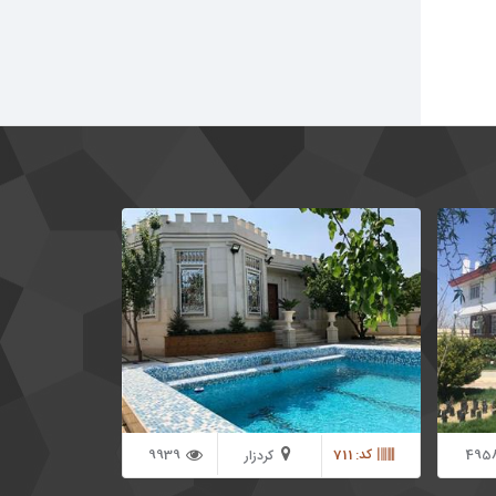
*3600 متر باغ ویلا ( عمارت بی نظیر ) 1000 متر
1000 متر باغ ویلا در شهریار منطقه کردزار دارای
ورت مستر
130 متر بنای لوکس به همراه دو اتاق خواب دارای
سند تک برگ واقع در منطقه ای دنج و آرام جهت
سکونت دائم در شهریار
495
کد: 711
9939
کردزار