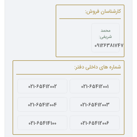
کارشناسان فروش:
محمد
شریفی:
09126381747
شماره های داخلی دفتر:
021-65412002
021-65412001
021-65412004
021-65412003
021-65414100
021-65412006