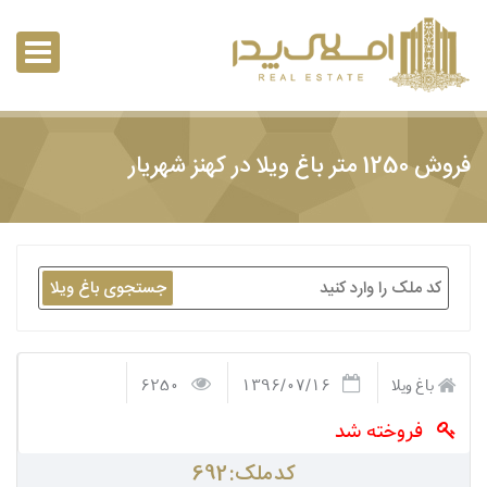
فروش 1250 متر باغ ویلا در کهنز شهریار
جستجوی باغ ویلا
باغ ویلا
1396/07/16
6250
فروخته شد
کد ملک: 692