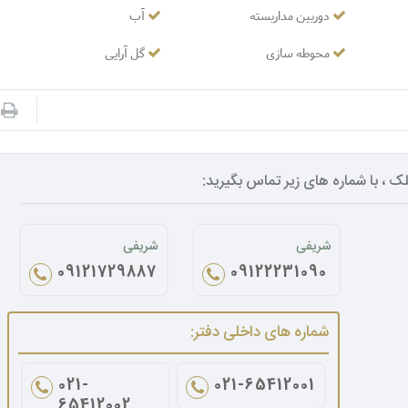
دوربین مداربسته
آب
محوطه سازی
گل آرایی
ک ، با شماره های زیر تماس بگیرید:
شریفی
شریفی
09121729887
09122231090
شماره های داخلی دفتر:
021-
021-65412001
65412002