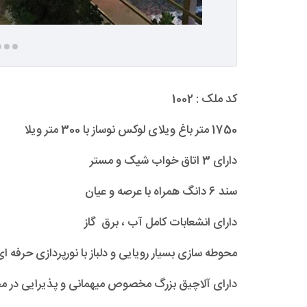
کد ملک : 1002
1750 متر باغ ویلای لوکس نوساز با 300 متر ویلا
دارای 3 اتاق خواب شیک و مستر
سند 6 دانگ همراه با عرصه و عیان
دارای انشعابات کامل آب ، برق گاز
محوطه سازی بسیار رویایی و دلباز با نورپردازی حرفه
دارای آلاچیق بزرگ مخصوص میهمانی و پذیرایی در محو