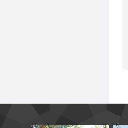
ایی ملارد
1000 متر باغ با درختان کهن سال مثمر میوه در