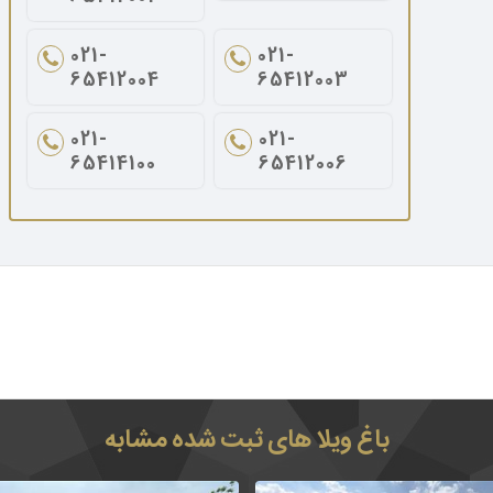
021-
021-
65412004
65412003
021-
021-
65414100
65412006
باغ ویلا های ثبت شده مشابه
ویلا شیک و زیبا در منطقه ویلایی و
375 متر مساحت باغ در منطقه باغ ول