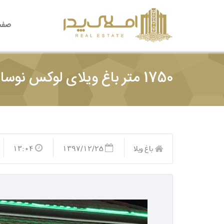
صفح
1750 متر باغ ویلای لوکس نوساز با 300 متر ویلای 3 خواب در ملارد
باغ ویلا
1397/12/25
13:04