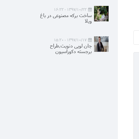
1397/10/22 - 16:22
ساخت برکه مصنوعی در باغ
ویلا
1397/10/17 - 15:20
جان لویی دنویت,طراح
برجسته دکوراسیون