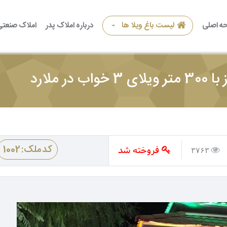
ه اصلی
لیست باغ ویلا ها
درباره املاک پدر
املاک صنعتی
فروخته شد
کد ملک: 1002
3763