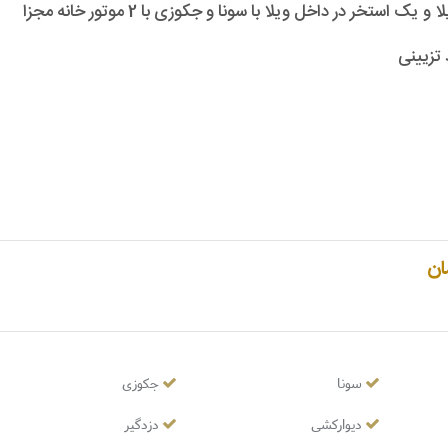
د تزیینی
ان
سونا
جکوزی
دیوارکشی
دزدگیر