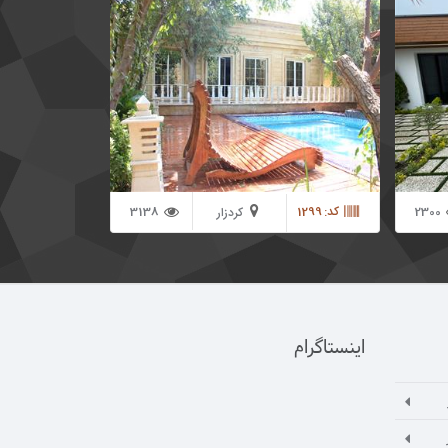
منطقه ای کاملا باغ ویلایی در غرب استان تهران این
باغ دارای 120 متر ویلا لوکس دو خوابه با امکانات
رفاهی کامل در انتهای این باغ قرار گرفته است *
دارای 2 اتاق خواب بزرگ به صورت مستر در ابعاد
استاندارد
2300
کد: 1299
3138
کردزار
اینستاگرام