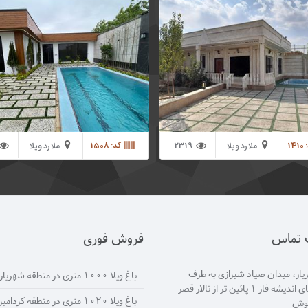
هوای ملارد ویلا شمالی در شهرستان
ویلای جنوبی دارای 130 متر ویلا با طراحی مدرن
ملارد با 580 متر مربع مساحت و 100 متر بنا شیک
با کلیه امکانات رفاهی از جمله استخر
 قابل استفاده به صورت چهارفصل می
14
2319
کد: 1508
ملارد ویلا
ملارد ویلا
شمالی
جنوبی
ت تماس
فروش فوری
ار، میدان صیاد شیرازی به طرف
باغ ویلا 1000 متری در منطقه شهریار
انتهای اندیشه فاز 1 پائین تر از تالار قصر
باغ ویلا 1020 متری در منطقه کردامیر
یوش