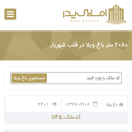
2080 متر باغ ویلا در قلب شهریار
جستجوی باغ ویلا
باغ ویلا
1399/03/06
4301
کد ملک: 1145