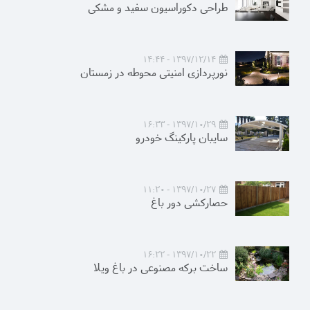
طراحی دکوراسیون سفید و مشکی
1397/12/14 - 14:44
نورپردازی امنیتی محوطه در زمستان
1397/10/29 - 16:33
سایبان پارکینگ خودرو
1397/10/27 - 11:20
حصارکشی دور باغ
1397/10/22 - 16:22
ساخت برکه مصنوعی در باغ ویلا