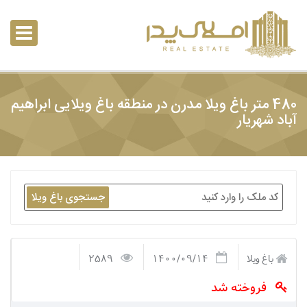
480 متر باغ ویلا مدرن در منطقه باغ ویلایی ابراهیم
آباد شهریار
جستجوی باغ ویلا
باغ ویلا
1400/09/14
2589
فروخته شد