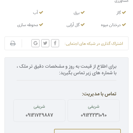
کشاورزی
گاز
برق
آب
درختان میوه
گل آرایی
محوطه سازی
اشتراک گذاری در شبکه های اجتمایی:
برای اطلاع از قیمت به روز و مشخصات دقیق تر ملک ،
با شماره های زیر تماس بگیرید:
تماس با مدیریت:
شریفی
شریفی
09121729887
09122231090