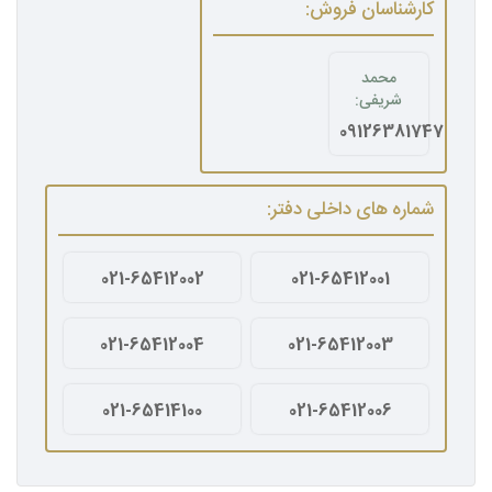
کارشناسان فروش:
محمد
شریفی:
09126381747
شماره های داخلی دفتر:
021-65412002
021-65412001
021-65412004
021-65412003
021-65414100
021-65412006