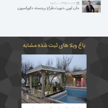
1397/10/17 - 15:20
جان لویی دنویت,طراح برجسته دکوراسیون
باغ ویلا های ثبت شده مشابه
500 متر باغ ویلای نوساز دنج بسیار خوش ساخت