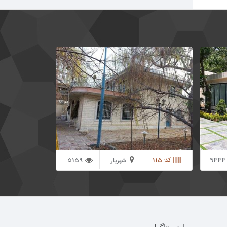
2000 متر باغ بسیار زیبا دارای دو جلد سند 6 دانگ
300 متر ویلای دوبلکس شیک استخر سرپوشیده
جکوزی سونا بخار سونا خشک موتور خانه و تسویه
خانه مجهز
9444
کد: 115
5159
شهریار