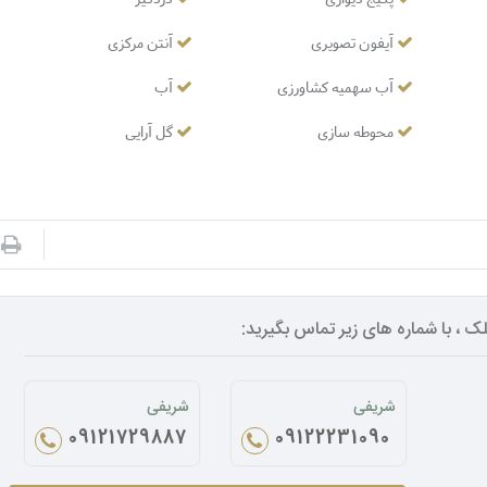
آیفون تصویری
آنتن مرکزی
آب سهمیه کشاورزی
آب
محوطه سازی
گل آرایی
ک ، با شماره های زیر تماس بگیرید:
شریفی
شریفی
09121729887
09122231090