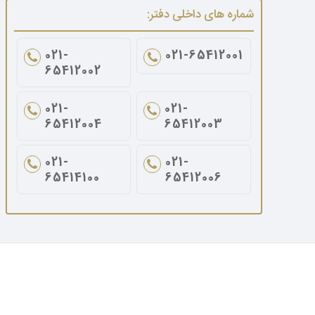
شماره های داخلی دفتر:
021-
021-65412001
65412002
021-
021-
65412004
65412003
021-
021-
65414100
65412006