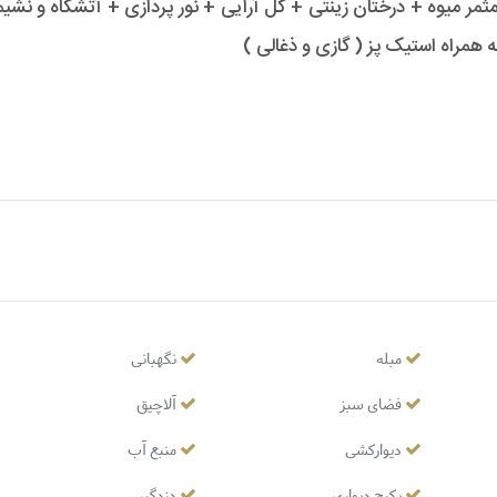
ثمر میوه + درختان زینتی + گل آرایی + نور پردازی + آتشگاه و نشی
 همراه استیک پز ( گازی و ذغالی )
مبله
نگهبانی
فضای سبز
آلاچیق
دیوارکشی
منبع آب
پکیج دیواری
دزدگیر