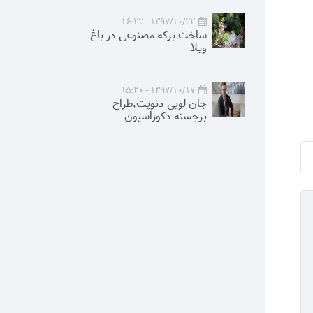
1397/10/22 - 16:22
ساخت برکه مصنوعی در باغ
ویلا
1397/10/17 - 15:20
جان لویی دنویت,طراح
برجسته دکوراسیون