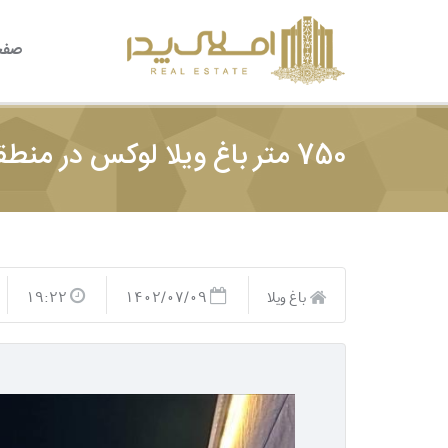
صفح
750 متر باغ ویلا لوکس در منطقه باغ ویلایی ملارد
باغ ویلا
1402/07/09
19:22