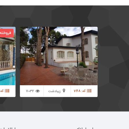
1300 متر باغ ویلا در محمدشهر منطقه زیبادشت
فروخته
دارای 350 متر بنای بازسازی شده زیبا واقع در
بهترین نقطه شهرک دارای استخر با تاسیسات کامل
نقلی و زی
و چهار فصل دارای گلخانه ای زیبا در انتهای باغ
3748
کد: 748
7032
کد: 8
زیبادشت