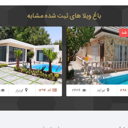
باغ ویلا های ثبت شده مشابه
فروش باغ ویلای خوش آب و هوا در ملارد 1000
 شد
متر باغ ویلا در ملارد منطقه لم آباد دارای 70 ویلای
با به صورت تک خواب
89
2464
کد: 1294
لم آباد
کردزار