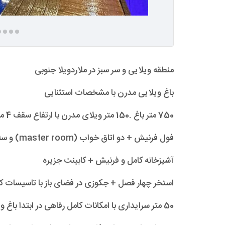
منطقه ویلایی و سر سبز در ملاردویلا جنوبی
باغ ویلایی مدرن با مشخصات استثنایی
750 متر باغ .150 متر ویلای مدرن با ارتفاع سقف 4 متر
فول فرنیش + دو اتاق خواب (master room) و سه سرویس بهداشتی
آشپزخانه کامل و فرنیش + کابینت جزیره
استخر چهار فصل + جکوزی در فضای باز با تاسیسات کا
50 متر سرایداری با امکانات کامل رفاهی در ابتدا باغ ویلا