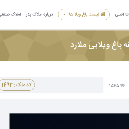
ه اصلی
لیست باغ ویلا ها
درباره املاک پدر
املاک صنعتی
کد ملک: 1493
1545