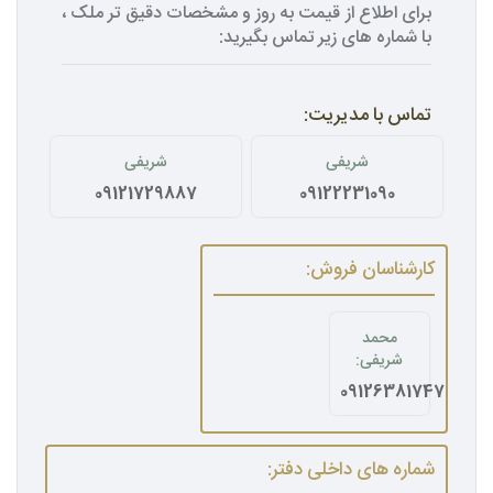
برای اطلاع از قیمت به روز و مشخصات دقیق تر ملک ،
با شماره های زیر تماس بگیرید:
تماس با مدیریت:
شریفی
شریفی
09121729887
09122231090
کارشناسان فروش:
محمد
شریفی:
09126381747
شماره های داخلی دفتر: