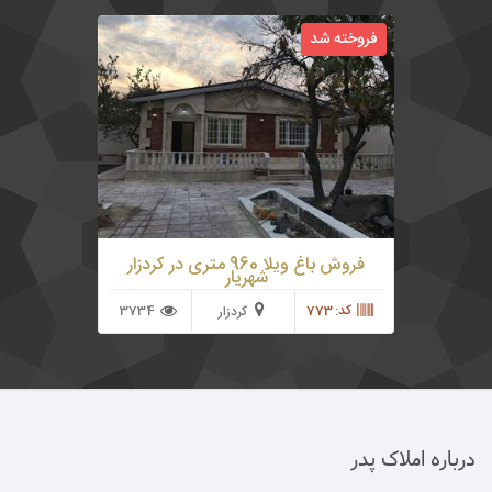
960 متر باغ ویلا در شهریار منطقه کردزار دارای
فروخته شد
100 متر ویلای لوکس و نوساز دارای استخری مجهز
به تمامی تاسیسات
فروش باغ ویلا 960 متری در کردزار
شهریار
کد: 773
3734
کردزار
درباره املاک پدر