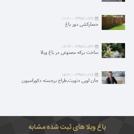
1397/10/27 - 11:20
حصارکشی دور باغ
1397/10/22 - 16:22
ساخت برکه مصنوعی در باغ ویلا
1397/10/17 - 15:20
جان لویی دنویت,طراح برجسته دکوراسیون
باغ ویلا های ثبت شده مشابه