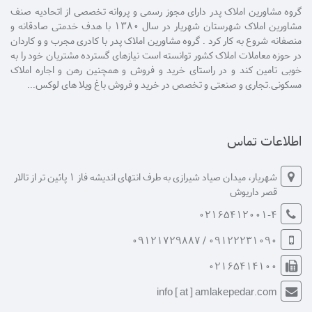
گروه مشاورین املاک پدر دارای مجوز رسمی و پروانه تخصصی از اتحادیه صنف
مشاورین املاک شهرستان شهریار در سال 1380 با هدف خدمتی صادقانه و
منصفانه شروع به کار کرد . گروه مشاورین املاک پدر با کادری مجرب و و کاردان
در حوزه معاملات املاک کشور توانسته است نیازهای گسترده مشتریان خود را به
خوبی تامین کند و در راستای خرید و فروش و همچنین رهن و اجاره املاک
مسکونی.تجاری و صنعتی و تخصص در خرید و فروش باغ ویلا های لوکس...
اطلاعات تماس
شهریار، میدان صیاد شیرازی به طرف انتهای اندیشه فاز 1 پائین تر از تالار
قصر داریوش
02165412001-4
09122231090 / 09121729887
02165414100
info [ at ] amlakepedar.com