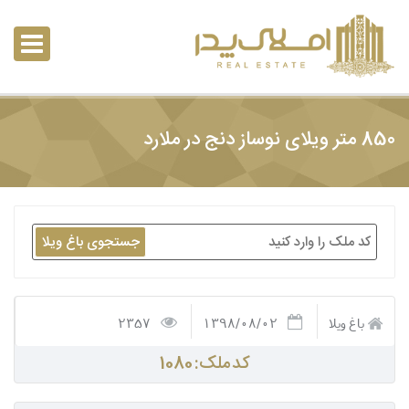
850 متر ویلای نوساز دنج در ملارد
جستجوی باغ ویلا
باغ ویلا
1398/08/02
2357
کد ملک: 1080