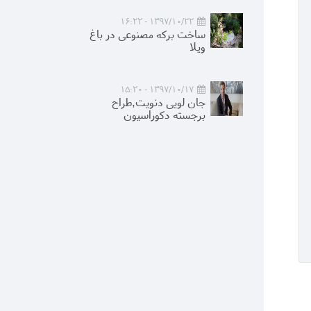
1397/10/22 - 16:22
ساخت برکه مصنوعی در باغ
ویلا
1397/10/17 - 15:20
جان لویی دنویت,طراح
برجسته دکوراسیون