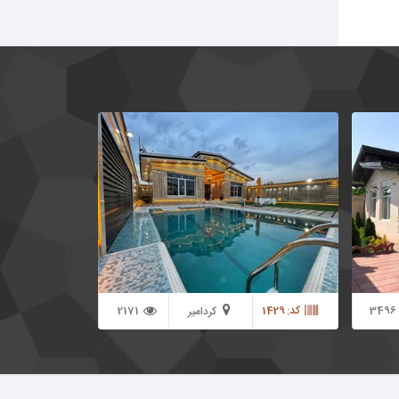
1200 متر باغ ویلا در شهریار منطقه کردزار 130
1250 متر باغ با درختان کهن سال مثمر میوه در
2 اتاق خواب به صورت
منطقه ای کاملا باغ ویلایی و دسترسی مناسب در
ه تمامی
غرب استان تهران 210 متر ویلا لوکس و نوساز که
طراحی و ساخته شده با بهترین متریال ساختمانی
که شامل فضا های زیر می باشد
3496
کد: 1429
2171
کردامیر