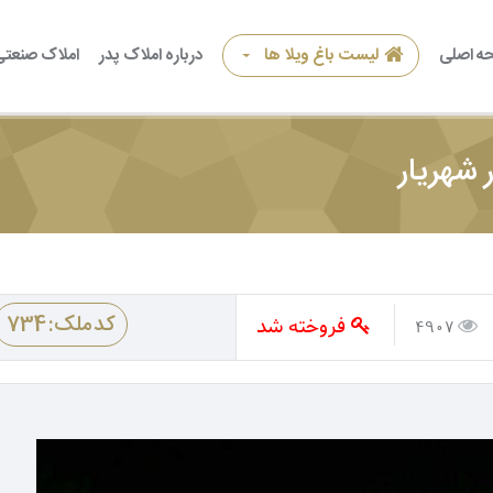
ه اصلی
لیست باغ ویلا ها
درباره املاک پدر
املاک صنعتی
فروخته شد
کد ملک: 734
4907