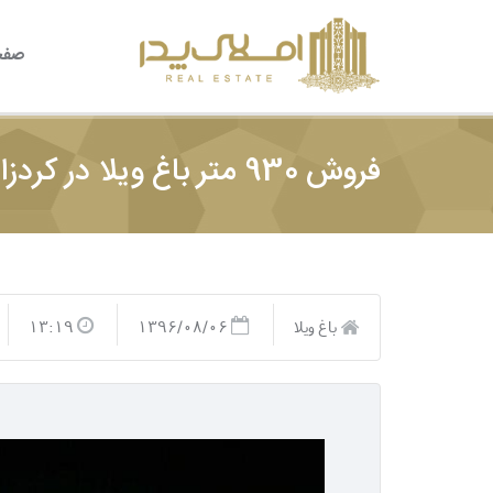
صفح
فروش 930 متر باغ ویلا در کردزار شهریار
باغ ویلا
1396/08/06
13:19