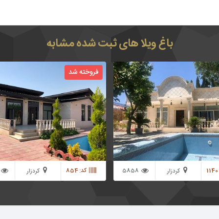
باغ ویلا های ثبت شده مشابه
 متر باغ ویلا لوکس در منطقه باغ ویلایی
فروخته شد
کردزار شهریار *150 متر ویلا نوساز با دو اتاق خواب
متر ویلای لوکس به همراه 
ستر *آشپزخانه بزرگ با کابینت های
مستر دارای استخری زیبا و مجهز ب
گاز رو میزی * سیستم گرمایش و سرمایش
تاسیسات در محوطه باغ
ومینه هیزمی زیبا *پنجره های دو جداره
سرقت * انشعابات رفاهی کامل (آب برق
 سازی زیبا و دلنشین یه همرا گل آرایی و
ی *استخر بزرگ در محوطه باغ ویلا با
تصفیه خانه و گرمکن *40 متر سرایداری مجزا در
غ ویلا قابل سکونت دائم سهمیه آب
ز موتور خانه محلی سند تک برگ عرصه
5858
کد: 854
کردزار
کردزار
ده انتقال به خریدار