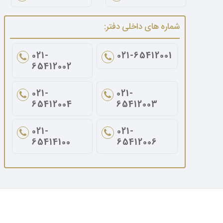
شماره های داخلی دفتر:
021-
021-65412001
65412002
021-
021-
65412004
65412003
021-
021-
65414100
65412006