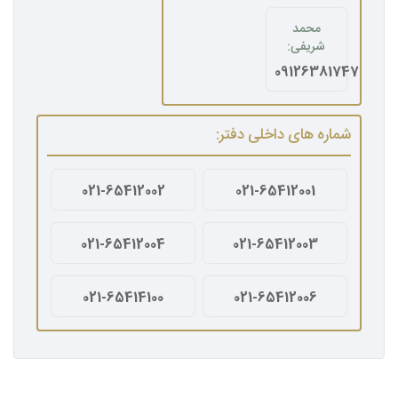
محمد
شریفی:
09126381747
شماره های داخلی دفتر:
021-65412002
021-65412001
021-65412004
021-65412003
021-65414100
021-65412006