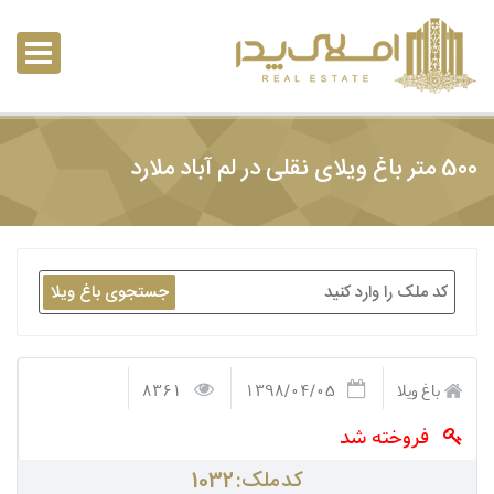
500 متر باغ ویلای نقلی در لم آباد ملارد
جستجوی باغ ویلا
باغ ویلا
1398/04/05
8361
فروخته شد
کد ملک: 1032