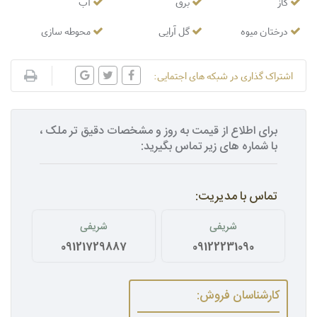
گاز
برق
آب
درختان میوه
گل آرایی
محوطه سازی
اشتراک گذاری در شبکه های اجتمایی:
برای اطلاع از قیمت به روز و مشخصات دقیق تر ملک ،
با شماره های زیر تماس بگیرید:
تماس با مدیریت:
شریفی
شریفی
09121729887
09122231090
کارشناسان فروش: