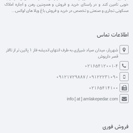
خوبی تامین کند و در راستای خرید و فروش و همچنین رهن و اجاره املاک
مسکونی.تجاری و صنعتی و تخصص در خرید و فروش باغ ویلا های لوکس...
اطلاعات تماس
شهریار، میدان صیاد شیرازی به طرف انتهای اندیشه فاز 1 پائین تر از تالار
قصر داریوش
02165412001-4
09122231090 / 09121729887
02165414100
info [ at ] amlakepedar.com
فروش فوری