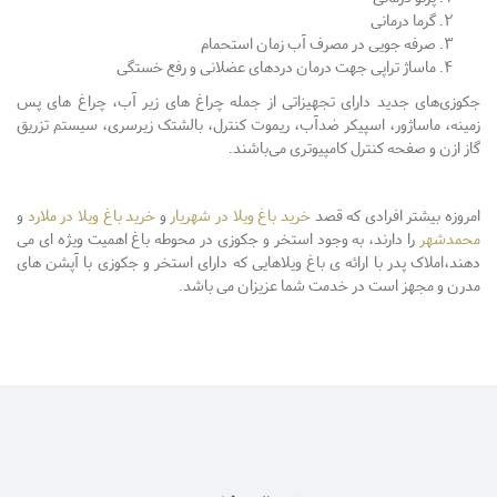
گرما درمانی
صرفه جویی در مصرف آب زمان استحمام
ماساژ تراپی جهت درمان دردهای عضلانی و رفع خستگی
جکوزی‌های جدید دارای تجهیزاتی از جمله چراغ های زیر آب، چراغ های پس
زمینه، ماساژور، اسپیکر ضدآب، ریموت کنترل، بالشتک زیرسری، سیستم تزریق
گاز ازن و صفحه کنترل کامپیوتری می‌باشند.
امروزه بیشتر افرادی که قصد
خرید باغ ویلا در شهریار
و
خرید باغ ویلا در ملارد
و
محمدشهر
را دارند، به وجود استخر و جکوزی در محوطه باغ اهمیت ویژه ای می
دهند،املاک پدر با ارائه ی باغ ویلاهایی که دارای استخر و جکوزی با آپشن های
مدرن و مجهز است در خدمت شما عزیزان می باشد.